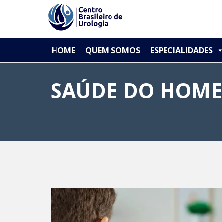
// Paste your Google Analytics code
PRIMARY
Skip
CBU - Centro Brasileiro de Urologia
HOME
QUEM SOMOS
ESPECIALIDADES
to
MENU
content
SAÚDE DO HOM