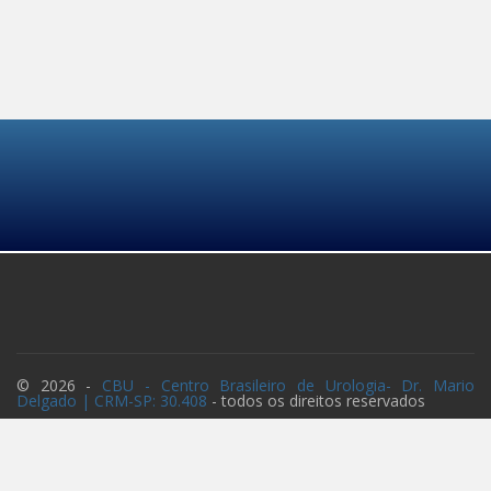
© 2026 -
CBU - Centro Brasileiro de Urologia
- Dr. Mario
Delgado | CRM-SP: 30.408
- todos os direitos reservados
Desenvolvido
por: Medicina
Direta