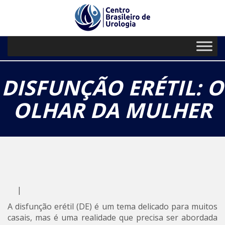
// Paste your Google Analytics code
PRIMARY
Skip
to
MENU
content
DISFUNÇÃO ERÉTIL: O
OLHAR DA MULHER
|
A disfunção erétil (DE) é um tema delicado para muitos
casais, mas é uma realidade que precisa ser abordada