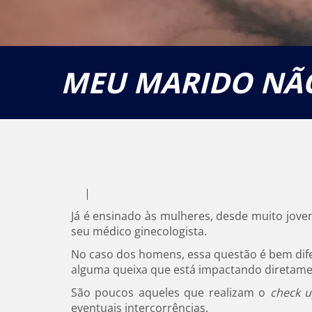
MEU MARIDO NÃO
|
Já é ensinado às mulheres, desde muito jo
seu médico ginecologista.
No caso dos homens, essa questão é bem di
alguma queixa que está impactando diretamen
São poucos aqueles que realizam o
check 
eventuais intercorrências.