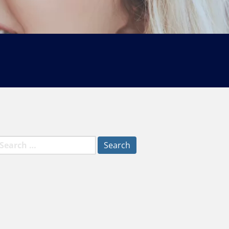
earch
r: