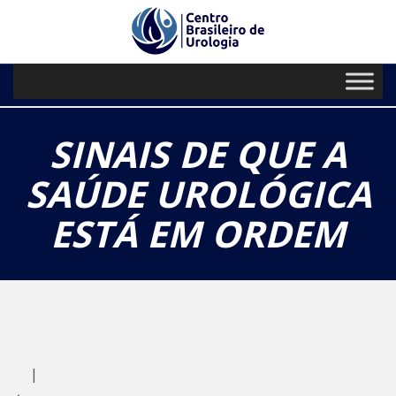
// Paste your Google Analytics code
PRIMARY
Skip
to
MENU
content
SINAIS DE QUE A
SAÚDE UROLÓGICA
ESTÁ EM ORDEM
|