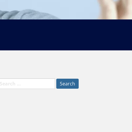
earch
r: