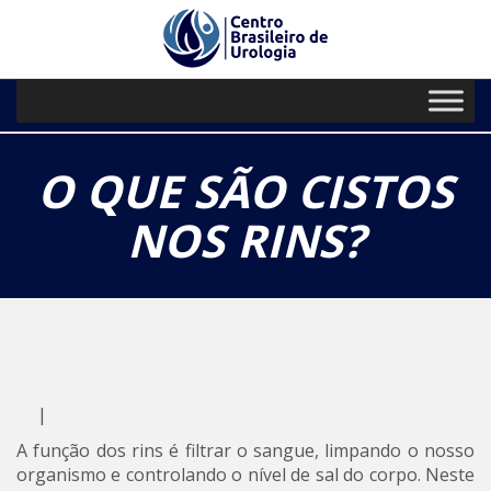
// Paste your Google Analytics code
PRIMARY
Skip
to
MENU
content
O QUE SÃO CISTOS
NOS RINS?
|
A função dos rins é filtrar o sangue, limpando o nosso
organismo e controlando o nível de sal do corpo. Neste