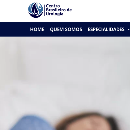
// Paste your Google Analytics code
PRIMARY
Skip
CBU - Centro Brasileiro de Urologia
HOME
QUEM SOMOS
ESPECIALIDADES
to
MENU
content