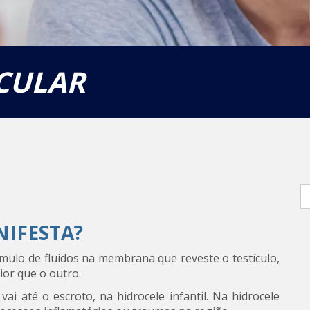
ICULAR
S
fo
IFESTA?
cúmulo de fluidos na membrana que reveste o testículo,
ior que o outro.
i até o escroto, na hidrocele infantil. Na hidrocele