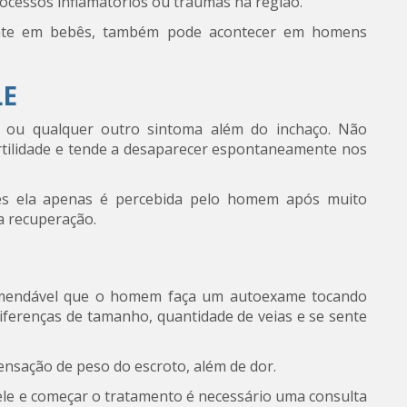
rocessos inflamatórios ou traumas na região.
nte em bebês, também pode acontecer em homens
LE
 ou qualquer outro sintoma além do inchaço. Não
ertilidade e tende a desaparecer espontaneamente nos
zes ela apenas é percebida pelo homem após muito
a recuperação.
recomendável que o homem faça um autoexame tocando
iferenças de tamanho, quantidade de veias e se sente
nsação de peso do escroto, além de dor.
cele e começar o tratamento é necessário uma consulta