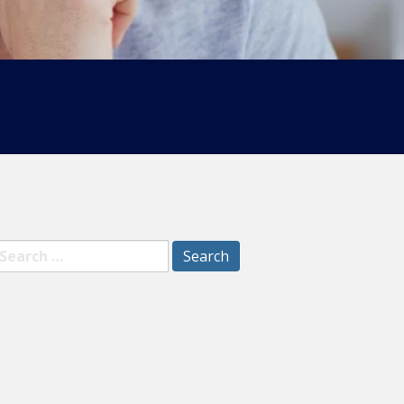
earch
r: