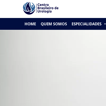
// Paste your Google Analytics code
PRIMARY
Skip
CBU - Centro Brasileiro de Urologia
HOME
QUEM SOMOS
ESPECIALIDADES
to
MENU
content