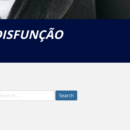
DISFUNÇÃO
earch
r: