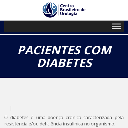
// Paste your Google Analytics code
PRIMARY
Skip
to
MENU
content
PACIENTES COM
DIABETES
|
O diabetes é uma doença crônica caracterizada pela
resistência e/ou deficiência insulínica no organismo.