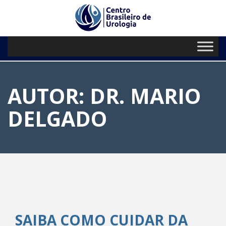
// Paste your Google Analytics code
PRIMARY
Skip
to
MENU
content
AUTOR:
DR. MARIO
DELGADO
SAIBA COMO CUIDAR DA