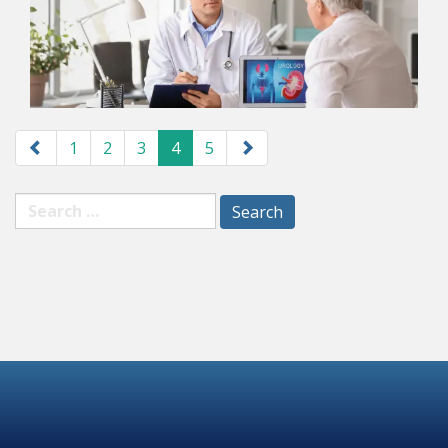
1
2
3
4
5
Search
for: